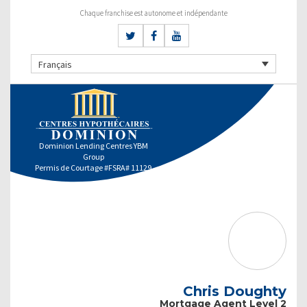
Chaque franchise est autonome et indépendante
Français
Dominion Lending Centres YBM
Group
Permis de Courtage #FSRA# 11129
Chris Doughty
Mortgage Agent Level 2