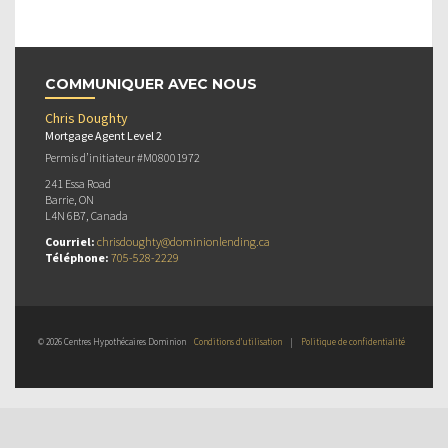
COMMUNIQUER AVEC NOUS
Chris Doughty
Mortgage Agent Level 2
Permis d’initiateur #M08001972
241 Essa Road
Barrie, ON
L4N 6B7, Canada
Courriel:
chrisdoughty@dominionlending.ca
Téléphone:
705-528-2229
© 2026 Centres Hypothécaires Dominion
Conditions d’utilisation
|
Politique de confidentialité