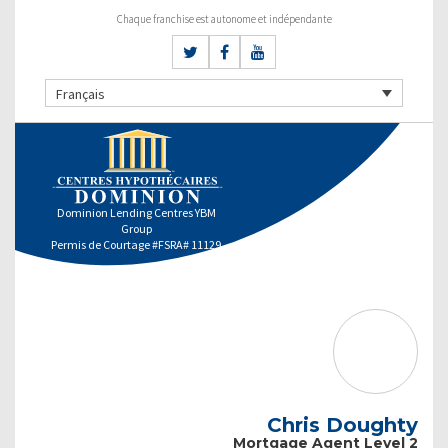
Chaque franchise est autonome et indépendante
Français
Dominion Lending Centres YBM
Group
Permis de Courtage #FSRA# 11129
Chris Doughty
Mortgage Agent Level 2