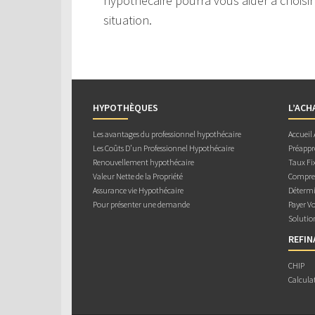
hypothécaire pourra vous aider à choisir
situation.
HYPOTHÈQUES
L’ACH
Les avantages du professionnel hypothécaire
Accueil
Les Coûts D’un Professionnel Hypothécaire
Préappr
Renouvellement hypothécaire
Taux Fix
Valeur Nette de la Propriété
Compren
Assurance vie Hypothécaire
Détermi
Pour présenter une demande
Payer V
Solutio
REFI
CHIP
Calcula