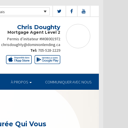
ais
Chris Doughty
Mortgage Agent Level 2
Permis d’initiateur #M08001972
chrisdoughty@dominionlending.ca
Tel:
705-528-2229
À PROPOS
COMMUNIQUER AVEC NOUS
urée Qui Vous