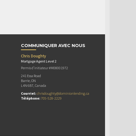
COMMUNIQUER AVEC NOUS
Chris Doughty
Mortgage Agent Level 2
Permis d’initiateur #M08001972
241 Essa Road
Barrie, ON
L4N 6B7, Canada
Courriel:
chrisdoughty@dominionlending.ca
Téléphone:
705-528-2229