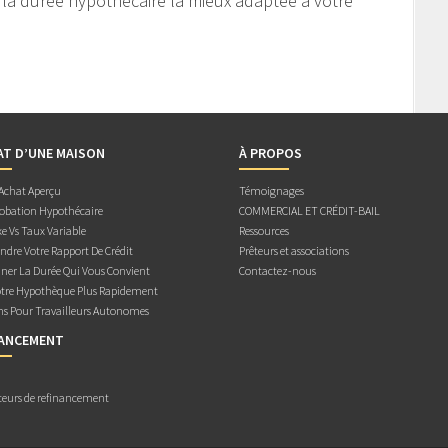
 la durée hypothécaire la mieux adaptée à votre
AT D’UNE MAISON
À PROPOS
 Achat Aperçu
Témoignages
obation Hypothécaire
COMMERCIAL ET CRÉDIT-BAIL
e Vs Taux Variable
Ressources
dre Votre Rapport De Crédit
Prêteurs et associations
ner La Durée Qui Vous Convient
Contactez-nous
otre Hypothèque Plus Rapidement
ns Pour Travailleurs Autonomes
NANCEMENT
teurs de refinancement