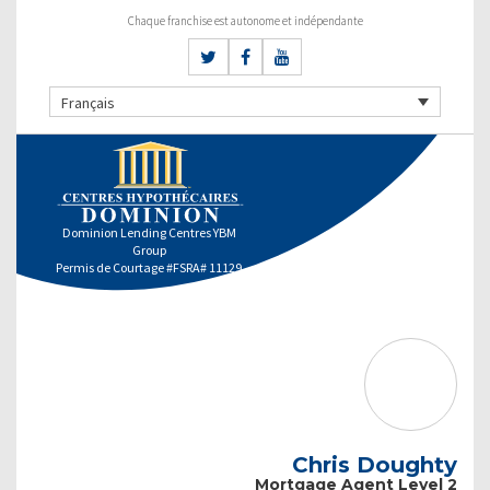
Chaque franchise est autonome et indépendante
Français
Dominion Lending Centres YBM
Group
Permis de Courtage #FSRA# 11129
Chris Doughty
Mortgage Agent Level 2