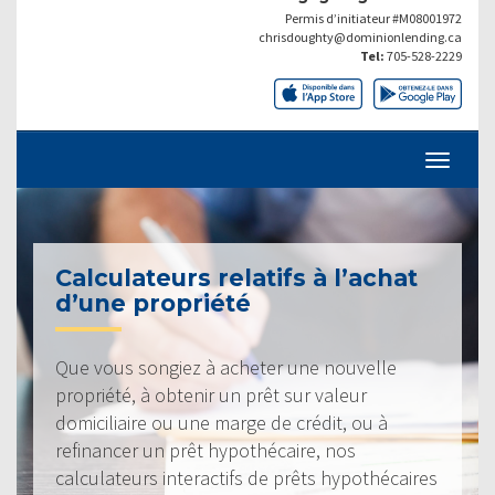
Permis d’initiateur #M08001972
chrisdoughty@dominionlending.ca
Tel:
705-528-2229
Calculateurs relatifs à l’achat
d’une propriété
Que vous songiez à acheter une nouvelle
propriété, à obtenir un prêt sur valeur
domiciliaire ou une marge de crédit, ou à
refinancer un prêt hypothécaire, nos
calculateurs interactifs de prêts hypothécaires