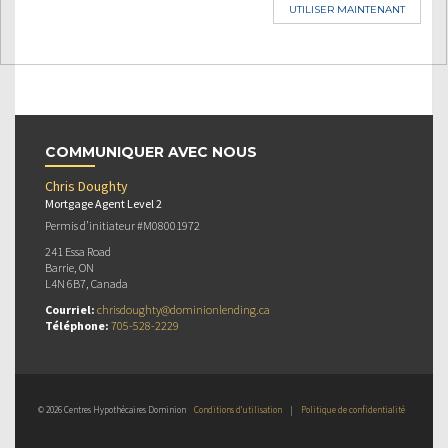
UTILISER MAINTENANT
COMMUNIQUER AVEC NOUS
Chris Doughty
Mortgage Agent Level 2
Permis d’initiateur #M08001972
241 Essa Road
Barrie, ON
L4N 6B7, Canada
Courriel:
chrisdoughty@dominionlending.ca
Téléphone:
705-528-2229
© 2026 Centres Hypothécaires Dominion
Conditions d’utilisation
|
Politique de confidentialité