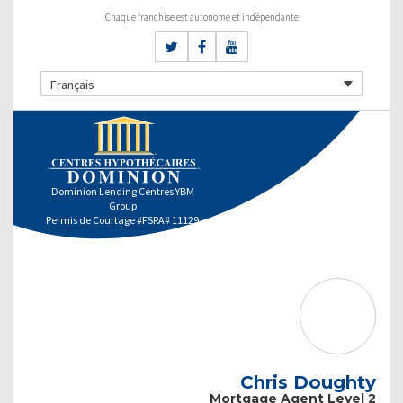
Chaque franchise est autonome et indépendante
Français
Dominion Lending Centres YBM
Group
Permis de Courtage #FSRA# 11129
Chris Doughty
Mortgage Agent Level 2