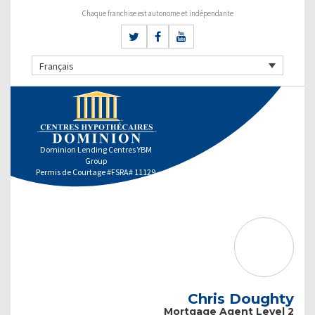
Chaque franchise est autonome et indépendante
Français
Dominion Lending Centres YBM
Group
Permis de Courtage #FSRA# 11129
Chris Doughty
Mortgage Agent Level 2