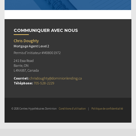
COMMUNIQUER AVEC NOUS
Chris Doughty
Mortgage Agent Level 2
Permis d’initiateur #M08001972
241 Essa Road
Barrie, ON
L4N 6B7, Canada
Courriel:
chrisdoughty@dominionlending.ca
Téléphone:
705-528-2229
© 2026 Centres Hypothécaires Dominion
Conditions d’utilisation
|
Politique de confidentialité